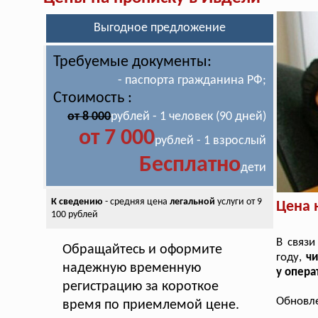
Выгодное предложение
Требуемые документы:
- паспорта гражданина РФ;
Стоимость :
от 8 000
рублей - 1 человек (90 дней)
от 7 000
рублей - 1 взрослый
Бесплатно
дети
К сведению
- средняя цена
легальной
услуги от 9
Цена 
100 рублей
В связи
Обращайтесь и оформите
году,
чи
надежную временную
у опера
регистрацию за короткое
Обновле
время по приемлемой цене.