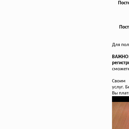
Пост
Пост
Для по
ВАЖНО:
регист
сможете
Своим 
услуг. 
Вы плат