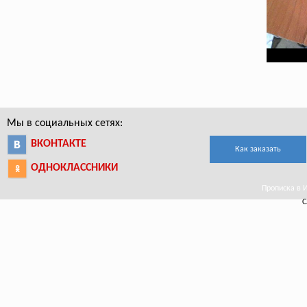
Мы в социальных сетях:
ВКОНТАКТЕ
Как заказать
ОДНОКЛАССНИКИ
Прописка в И
С